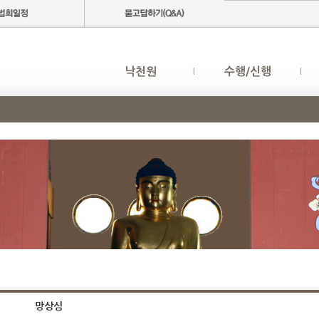
낙천원
수행/신행
망상심