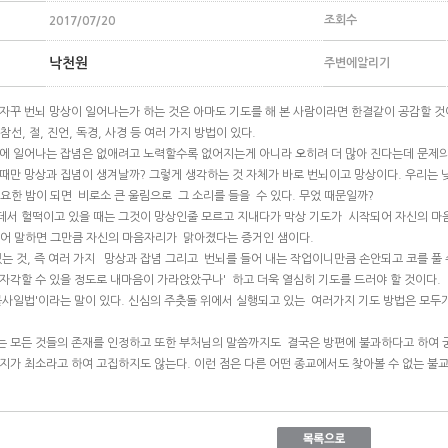
조회수
2017/07/20
낙천원
주변에알리기
 자꾸 번뇌 망상이 일어나는가 하는 것은 아마도 기도를 해 본 사람이라면 한결같이 공감할 것
선, 절, 진언, 독경, 사경 등 여러 가지 방법이 있다.
에 일어나는 잡념은 없애려고 노력할수록 없어지는게 아니라 오히려 더 많아 진다는데 문제의
때만 망상과 집념이 생겨날까? 그렇게 생각하는 것 자체가 바로 번뇌이고 망상이다. 우리는 
고요한 밤이 되면 비로소 큰 울림으로 그 소리를 들을 수 있다. 무었 때문일까?
서 헐떡이고 있을 때는 그것이 망상인줄 모르고 지내다가 막상 기도가 시작되어 자신의 마
꾸어 말하면 그만큼 자신의 마음자리가 맑아졌다는 증거인 샘이다.
있는 것, 즉 여러 가지 망상과 잡념 그리고 번뇌를 들어 내는 작업이니만큼 손안되고 코를 풀
 자각할 수 있을 정도로 내마음이 가라앉았구나' 하고 더욱 열심히 기도를 드러야 할 것이다.
불사일법'이라는 말이 있다. 신심의 주춧돌 위에서 실행되고 있는 여러가지 기도 방법은 모두
 모든 것들의 존재를 인정하고 또한 부처님의 말씀까지도 결국은 방편에 불과하다고 하여 궁
가지가 최소라고 하여 고집하지도 않는다. 이런 점은 다른 어떤 종교에서도 찾아볼 수 없는 불