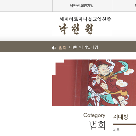
법회
대반야바라밀다경
지대방
제목