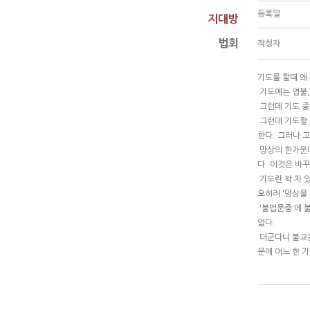
등록일
지대방
법회
작성자
기도를 할때 왜
기도에는 염불,참
그런데 기도 중
그런데 기도할 
한다. 그러나 
망상의 한가운데
다. 이것은 바
기도란 꽉 차 
오히려 '망상을
'불법문중'에 
없다.
더군다니 불교는
문에 어느 한 