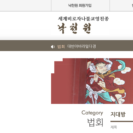
법회
대반야바라밀다경
지대방
제목