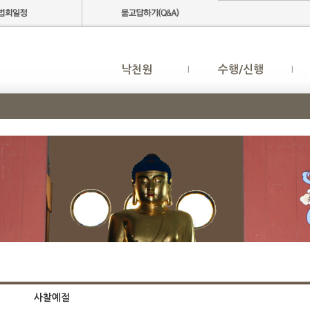
낙천원
수행/신행
사찰예절