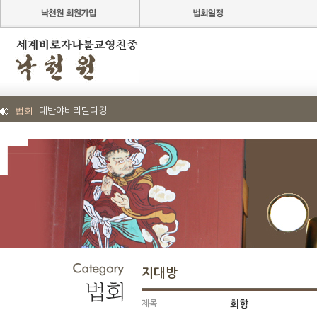
법회
대반야바라밀다경
지대방
제목
회향