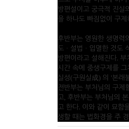
방편설이고 궁극적 진실
을 하나도 빠짐없이 구제
후반부는 영원한 생명력
도
ㆍ
설법
ㆍ
입멸한 것도 
.
방편이라고 설해진다
부
시간 속에 중생구제를 그
(
)
'
실성
구원실
成
의
본래
전반부는 부처님의 구제
,
고
후반부는 부처님의 본
.
고 한다
이와 같이 묘함
생할 때는 법화경을 주 