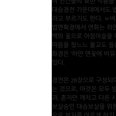
이 인간들의 묘한 작용을
대승경전 가운데에서도 
.
라고 부르기도 한다
ㅂ
버
법연확경에서 연화는 하얀
백의 꽃으로 아침이슬을 
마음을 찾느느 불교도 들
'
화경은
하얀 연꽃에 비유
.
있다
28
경전은
장으로 구성되어
,
는 것으로
아것은 모두 
,
과
혼자만 깨치고 다른 
보살승인 대승보살을 위
으로 부처를 이루게 하기