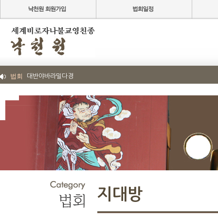
법회
대반야바라밀다경
지대방