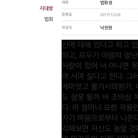
제목
법화경
지대방
등록일
2017/12/26
법회
낙천원
작성자
신에 대해 있다고 하고 
,
하고
모두가 마음의 장난
사람이 있어 너 아니면 
.
아 서며 싫다고 한다
그러
,
재미잇고 불가사의한가
도 잘못 될까 바 조바심 
.
다
이 얼마나 묘한 작용
자기 마음으로부터 나온
각해보면 자신도 놀랄 것