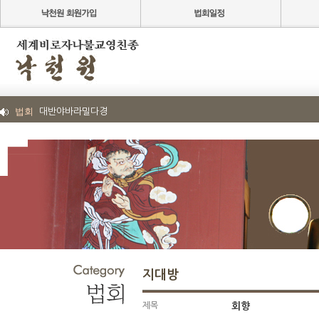
법회
대반야바라밀다경
지대방
제목
회향