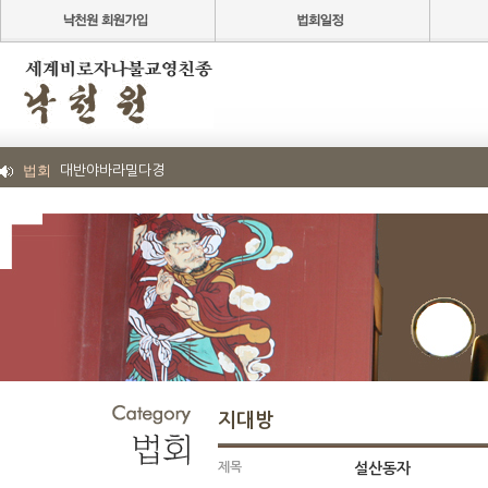
법회
대반야바라밀다경
지대방
제목
설산동자