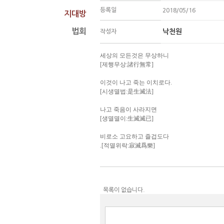
등록일
2018/05/16
지대방
법회
낙천원
작성자
세상의 모든것은 무상하니
[제행무상:諸行無常]
이것이 나고 죽는 이치로다.
[시생멸법:是生滅法]
나고 죽음이 사라지면
[생멸멸이:生滅滅已]
비로소 고요하고 즐겁도다
.[적멸위락:寂滅爲樂]
목록이 없습니다.