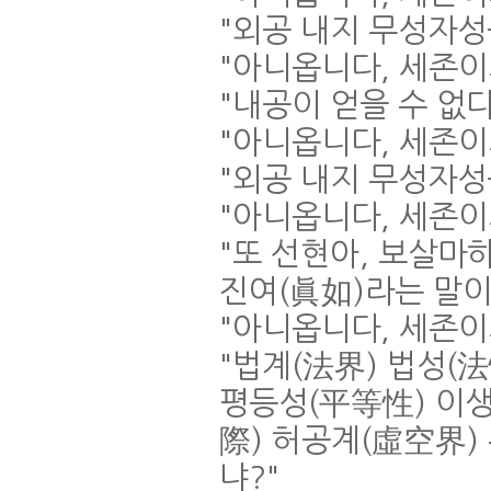
"
외공 내지 무성자성
"
아니옵니다
,
세존이
"
내공이 얻을 수 없
"
아니옵니다
,
세존이
"
외공 내지 무성자성
"
아니옵니다
,
세존이
"
또 선현아
,
보살마하
진여
(
眞如
)
라는 말
"
아니옵니다
,
세존이
"
법계
(
法界
)
법성
(
法
평등성
(
平等性
)
이
際
)
허공계
(
虛空界
)
냐
?"