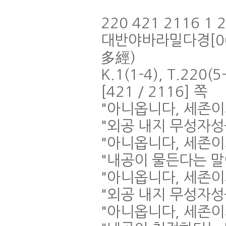
220 421 2116 1 
대반야바라밀다경
[0
多經
)
K.1(1-4), T.220(5
[421 / 2116]
쪽
"
아니옵니다
,
세존이
"
외공 내지 무성자
"
아니옵니다
,
세존이
"
내공이 물든다는 
"
아니옵니다
,
세존이
"
외공 내지 무성자
"
아니옵니다
,
세존이