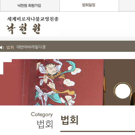
법회
대반야바라밀다경
법회