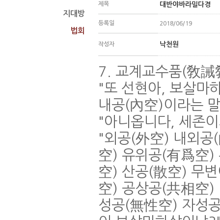
제목
대반야바라밀다경
지대방
등록일
2018/06/19
법회
낙천원
작성자
7.
교계교수품
(
敎誡
"
또 선현아
,
보살마하
내공
(
內空
)
이라는 
"
아니옵니다
,
세존이
"
외공
(
外空
)
내외공
(
空
)
유위공
(
有爲空
)
空
)
산공
(
散空
)
무변
空
)
공상공
(
共相空
)
성공
(
無性空
)
자성