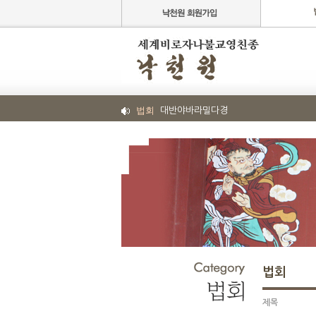
법회
대반야바라밀다경
법회
제목