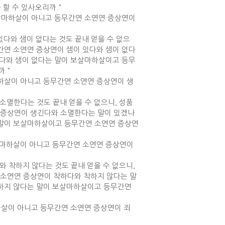
 할 수 있사오리까
."
살마하살이 아니고 등무간연 소연연 증상연이
있다와 샘이 없다는 것도 끝내 얻을 수 없으
간연 소연연 증상연이 샘이 있다와 샘이 없다
있다와 샘이 없다는 말이 보살마하살이고 등무
까
."
하살이 아니고 등무간연 소연연 증상연이 생
소멸한다는 것도 끝내 얻을 수 없으니
,
성품
 증상연이 생긴다와 소멸한다는 말이 있겠나
말이 보살마하살이고 등무간연 소연연 증상연
살마하살이 아니고 등무간연 소연연 증상연이
 착하지 않다는 것도 끝내 얻을 수 없으니
,
 소연연 증상연이 착하다와 착하지 않다는 말
하지 않다는 말이 보살마하살이고 등무간연
하살이 아니고 등무간연 소연연 증상연이 죄