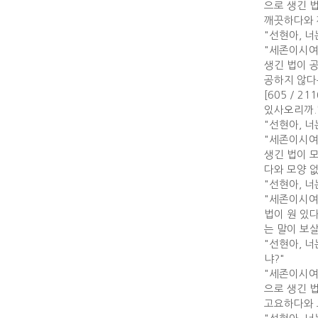
으로 생긴 
깨끗하다와 
"
선현아
,
너
"
세존이시
생긴 법이 
공하지 않다
[605 / 21
있사오리까
.
"
선현아
,
너
"
세존이시
생긴 법이 
다와 모양 
"
선현아
,
너
"
세존이시
법이 원 있
는 말이 보
"
선현아
,
너
냐
?"
"
세존이시
으로 생긴 
고요하다와 