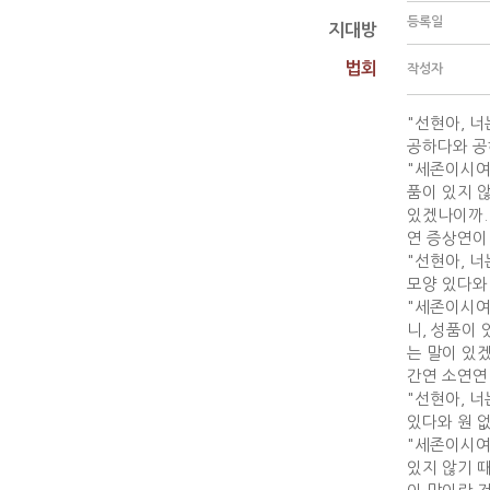
등록일
지대방
법회
작성자
"
선현아
,
너
공하다와 공
"
세존이시
품이 있지 
있겠나이까
연 증상연이
"
선현아
,
너
모양 있다와
"
세존이시
니
,
성품이 
는 말이 있
간연 소연연
"
선현아
,
너
있다와 원 
"
세존이시
있지 않기 